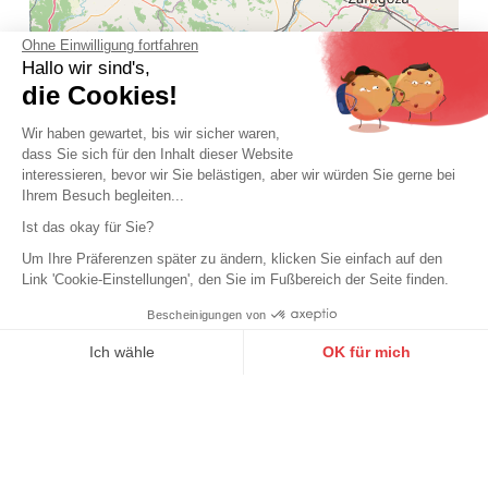
Ohne Einwilligung fortfahren
Hallo wir sind's,
die Cookies!
Wir haben gewartet, bis wir sicher waren,
dass Sie sich für den Inhalt dieser Website
interessieren, bevor wir Sie belästigen, aber wir würden Sie gerne bei
Ihrem Besuch begleiten...
Ist das okay für Sie?
Um Ihre Präferenzen später zu ändern, klicken Sie einfach auf den
Link 'Cookie-Einstellungen', den Sie im Fußbereich der Seite finden.
Bescheinigungen von
9.6
/10
10272 Noten
Ich wähle
OK für mich
Axeptio consent
Einwilligungsmanagementplattform: Passen Sie Ihre Optionen 
Unsere Plattform ermöglicht es Ihnen, Ihre Datenschutzeinstell
Leaflet
| Map data ©
OpenStreetMap