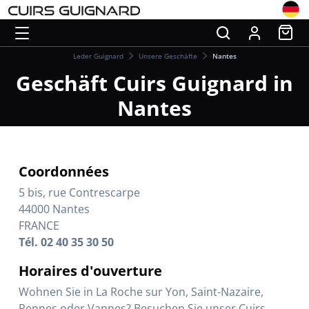
Leder Guignard
Unsere Geschäfte
Nantes
Geschäft Cuirs Guignard in
Nantes
Coordonnées
5 bis, rue Contrescarpe
44000 Nantes
FRANCE
Tél. 02 40 35 30 50
Horaires d'ouverture
Wohnen Sie in La Roche sur Yon, Saint-Nazaire,
Rennes oder Vannes? Besuchen Sie unser Cuirs