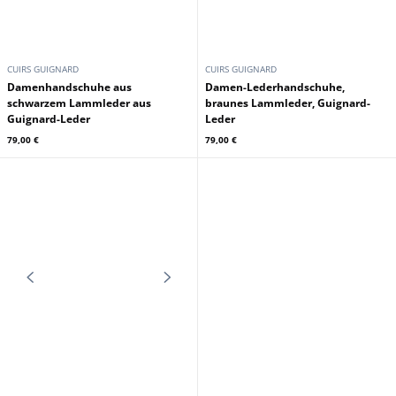
PATROUILLE DE FRANCE
Marineblaue franzosische
MAYURA
Patrouillenmutze aus Stoff fur
Damen
Schwarzer Rindsledergurtel
65,00 €
69,00 €