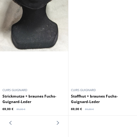
CUIRS GUIGNARD
CUIRS GUIGNARD
Hasenhut fur Damen aus
Damen-Lederhandschuhe aus
weiß/grauem Guignard-Leder
Kork-Lammfell-Guignard-Leder
79,00 €
79,00 €
Werbeaktion
Werbeaktion