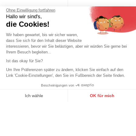
Ohne Einwilligung fortfahren
Hallo wir sind's,
die Cookies!
Wir haben gewartet, bis wir sicher waren,
dass Sie sich für den Inhalt dieser Website
interessieren, bevor wir Sie belästigen, aber wir würden Sie gerne bei
Ihrem Besuch begleiten...
Ist das okay für Sie?
Um Ihre Präferenzen später zu ändern, klicken Sie einfach auf den
Link 'Cookie-Einstellungen', den Sie im Fußbereich der Seite finden.
Bescheinigungen von
9.6
/10
10273 Noten
Ich wähle
OK für mich
Axeptio consent
Einwilligungsmanagementplattform: Passen Sie Ihre Optionen 
Unsere Plattform ermöglicht es Ihnen, Ihre Datenschutzeinstell
MAYURA
MAYURA
Mayura schwarzer exotischer
Mayura brauner exotischer
naturlicher Pythonledergurtel