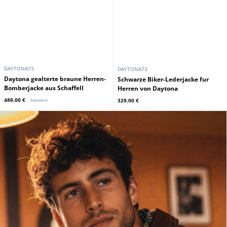
DAYTONA73
DAYTONA73
Daytona gealterte braune Herren-
Schwarze Biker-Lederjacke fur
Bomberjacke aus Schaffell
Herren von Daytona
489,00 €
329,00 €
699,00 €