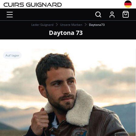
Leder Guignard
Unsere Marken
Daytona73
Daytona 73
Auf lager