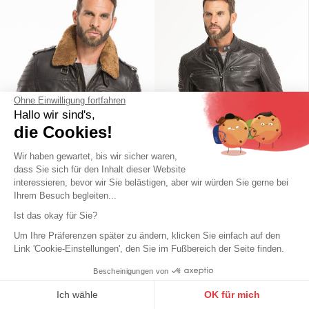
DAYTONA73
DAYTONA73
Schwarze Lederweste fur Herren
Schwarze Daytona-Weste aus
von Daytona
Ziegenleder
Ohne Einwilligung fortfahren
Hallo wir sind's,
199,00 €
149,00 €
die Cookies!
Wir haben gewartet, bis wir sicher waren,
dass Sie sich für den Inhalt dieser Website
interessieren, bevor wir Sie belästigen, aber wir würden Sie gerne bei
Ihrem Besuch begleiten...
Ist das okay für Sie?
Um Ihre Präferenzen später zu ändern, klicken Sie einfach auf den
Link 'Cookie-Einstellungen', den Sie im Fußbereich der Seite finden.
Bescheinigungen von
9.6
/10
10273 Noten
Ich wähle
OK für mich