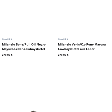
MAYURA
MAYURA
Milanelo Bone/Pull Oil Negro
Milanelo Verin/C.o Pony Mayura
Mayura-Leder-Cowboystiefel
Cowboystiefel aus Leder
279,00 €
279,00 €