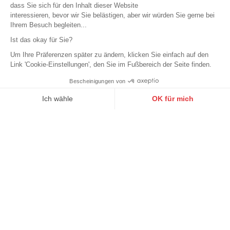
dass Sie sich für den Inhalt dieser Website
interessieren, bevor wir Sie belästigen, aber wir würden Sie gerne bei
Ihrem Besuch begleiten...
Ist das okay für Sie?
Um Ihre Präferenzen später zu ändern, klicken Sie einfach auf den
Link 'Cookie-Einstellungen', den Sie im Fußbereich der Seite finden.
Bescheinigungen von
9.6
/10
10273 Noten
Ich wähle
OK für mich
Axeptio consent
Einwilligungsmanagementplattform: Passen Sie Ihre Optionen 
MAYURA
Unsere Plattform ermöglicht es Ihnen, Ihre Datenschutzeinstell
MAYURA
Cognacfarbene Vintage-
Mayura graue Vintage-
Cowboystiefel aus Leder von
Cowboystiefel aus Leder
Mayura
259,00 €
259,00 €