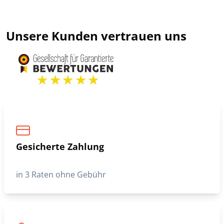
DAYTONA73
Leichte khakifarbene Daytona-
Daunenjacke fur Herren
75,00 €
Unsere Kunden vertrauen uns