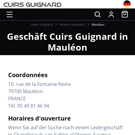
Leder Guignard
Unsere Geschäfte
Mauléon
Geschäft Cuirs Guignard in
Mauléon
Coordonnées
10, rue de la Fontaine Noire
79700 Mauléon
FRANCE
Tél. 05 49 81 46 94
Horaires d'ouverture
Wenn Sie auf der Suche nach einem Ledergeschäft
in Chatellerault, Les Sables d'Olonne, Saumur,