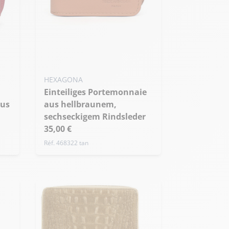
HEXAGONA
Einteiliges Portemonnaie
aus
aus hellbraunem,
sechseckigem Rindsleder
35,00 €
Réf. 468322 tan