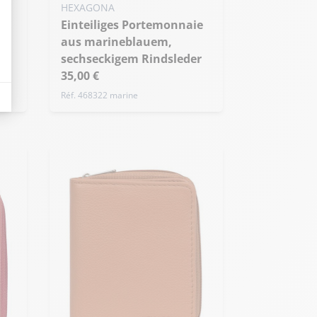
HEXAGONA
Einteiliges Portemonnaie
aus marineblauem,
r
sechseckigem Rindsleder
dicatori come il traffico, i prodotti più consultati o la distribuzione geografica 
35,00 €
Réf. 468322 marine