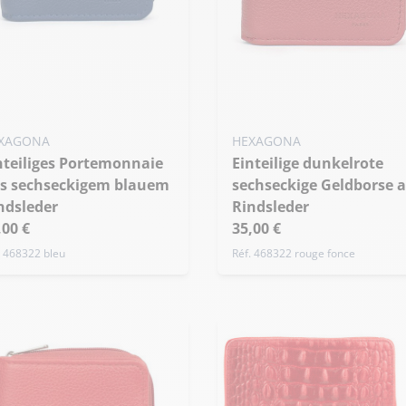
XAGONA
HEXAGONA
Einteilige dunkelrote
s sechseckigem blauem
sechseckige Geldborse 
ndsleder
Rindsleder
,00 €
35,00 €
. 468322 bleu
Réf. 468322 rouge fonce