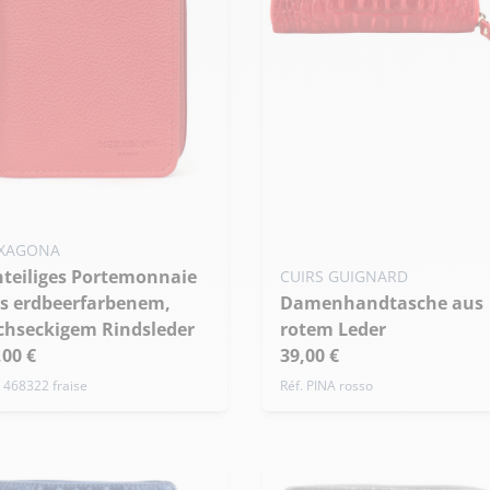
XAGONA
CUIRS GUIGNARD
s erdbeerfarbenem,
Damenhandtasche aus
chseckigem Rindsleder
rotem Leder
,00 €
39,00 €
. 468322 fraise
Réf. PINA rosso