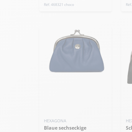
Réf. 468321 choco
Réf
HEXAGONA
HE
Blaue sechseckige
Schwarze sechseckige