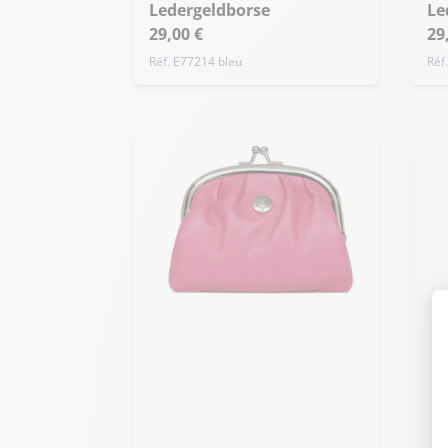
Ledergeldborse
Le
29,00 €
29
Réf. E77214 bleu
Réf