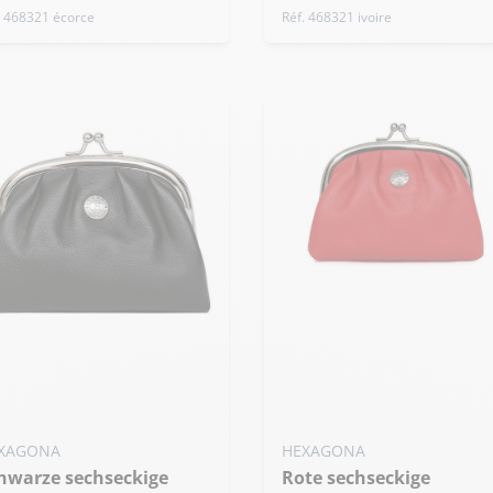
. 468321 écorce
Réf. 468321 ivoire
XAGONA
HEXAGONA
Rote sechseckige