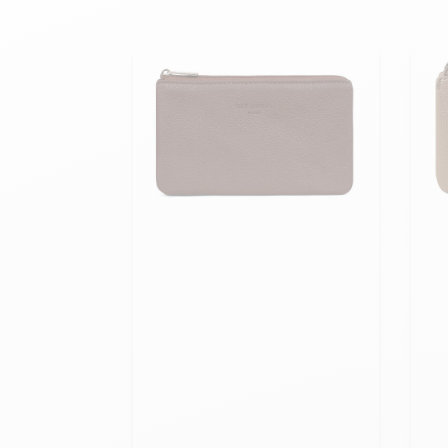
Hoch
Teddy Bombers Jacken
Bomberjacke aus Lede
Zubehor
Damenlederstiefel
Leder- und Pelzweste
Damenlederstiefeletten
24h du Mans
Cockpit USA
Top Gun®
American College