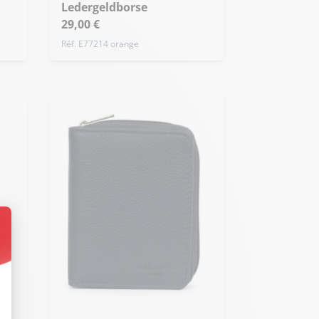
Ledergeldborse
29,00 €
Réf. E77214 orange
ssen Sie Ihre Optionen an