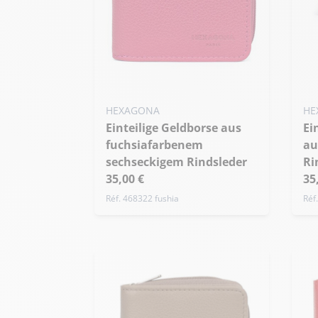
HEXAGONA
HE
Einteilige Geldborse aus
Einteiliges Portemonnaie
fuchsiafarbenem
au
sechseckigem Rindsleder
Ri
35,00 €
35
Réf. 468322 fushia
Réf