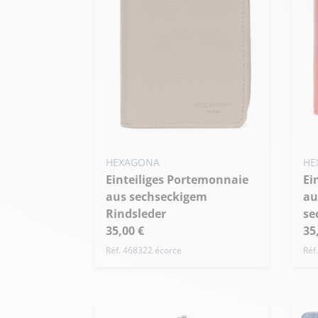
HEXAGONA
HE
Einteiliges Portemonnaie
Einteiliges Portemonnaie
aus sechseckigem
au
Rindsleder
se
35,00 €
35
Réf. 468322 écorce
Réf