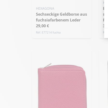
HE
Einteilige schwarze
HEXAGONA
Sechseckige Geldborse aus
se
fuchsiafarbenem Leder
Ri
29,00 €
35
Réf. E77214 fushia
Réf