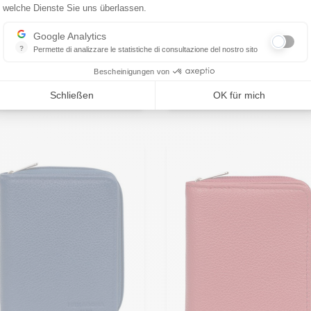
XAGONA
HEXAGONA
welche Dienste Sie uns überlassen.
Einteiliges Portemonnaie
Google Analytics
chseckige Geldborse aus
aus orangefarbenem,
?
Permette di analizzare le statistiche di consultazione del nostro sito
ndsleder
sechseckigem Rindslede
Indispensabile per la gestione del nostro sito, ci permette di misurare in
,00 €
35,00 €
Bescheinigungen von
. 468322 noir
Réf. 468322 orange
Schließen
OK für mich