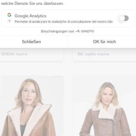
welche Dienste Sie uns überlassen.
bergröße
CUIRS GUIGNARD
Damen-Schaffelljacke mit
Google Analytics
IRS GUIGNARD
?
Permette di analizzare le statistiche di consultazione del nostro sito
Kapuze aus
Indispensabile per la gestione del nostro sito, ci permette di misurare in
puzen-Damen-Marine-
marineblauem Guignar
Bescheinigungen von
ignard-Leder
Leder
Schließen
OK für mich
199,00 €
999,00 €
. SERENA marine
Réf. sophie marine