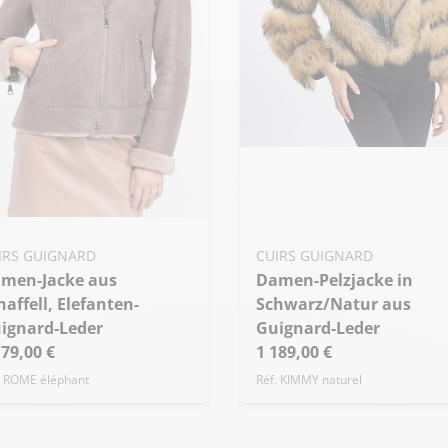
Meine Größe zum Warenko
hinzufügen
S - 36
M - 38
L - 40
ine Größe zum Warenkorb
Übergröße
nzufügen
IRS GUIGNARD
CUIRS GUIGNARD
Damen-Pelzjacke in
 - 36
M - 38
L - 40
haffell, Elefanten-
Schwarz/Natur aus
bergröße
ignard-Leder
Guignard-Leder
179,00 €
1 189,00 €
. ROME éléphant
Réf. KIMMY naturel