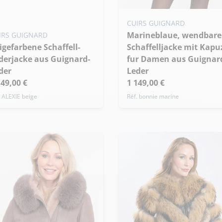
nzufügen
Meine Größe zum Warenko
 - 36
M - 38
L - 40
CUIRS GUIGNARD
hinzufügen
bergröße
Marineblaue, wendbare
IRS GUIGNARD
S - 36
M - 38
L - 40
Schaffelljacke mit Kapu
Übergröße
derjacke aus Guignard-
fur Damen aus Guignar
der
Leder
149,00 €
1 149,00 €
. ALEXIE beige
Réf. bonnie marine