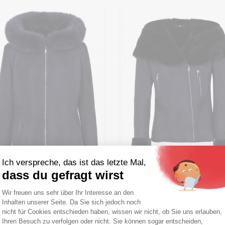
Ich verspreche, das ist das letzte Mal,
dass du gefragt wirst
Meine Größe zum Warenko
hinzufügen
Einwilligungsmanagementplattform: Pa
Wir freuen uns sehr über Ihr Interesse an den
ine Größe zum Warenkorb
nzufügen
S - 36
M - 38
L - 40
Inhalten unserer Seite. Da Sie sich jedoch noch
Axeptio consent
nicht für Cookies entschieden haben, wissen wir nicht, ob Sie uns erlauben,
Übergröße
 - 36
M - 38
L - 40
Ihren Besuch zu verfolgen oder nicht. Sie können sogar entscheiden,