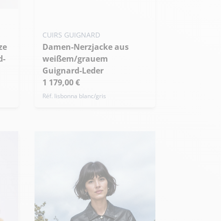
S - 36
M - 38
L - 40
Übergröße
rb
CUIRS GUIGNARD
ze
Damen-Nerzjacke aus
d-
weißem/grauem
Guignard-Leder
1 179,00 €
Réf. lisbonna blanc/gris