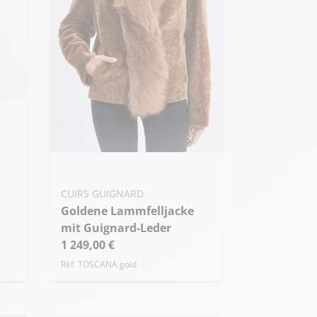
rb
Meine Größe zum Warenkorb
hinzufügen
CUIRS GUIGNARD
S - 36
M - 38
L - 40
Goldene Lammfelljacke
Übergröße
mit Guignard-Leder
1 249,00 €
Réf. TOSCANA gold