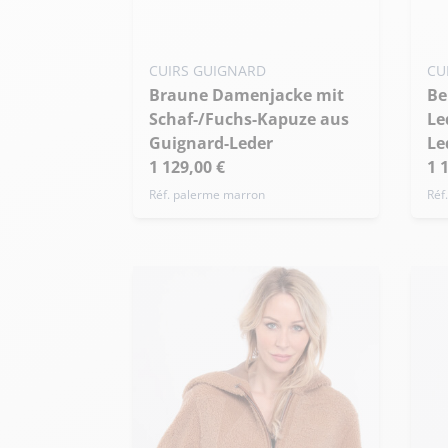
hi
S - 36
M - 38
L - 40
Übergröße
S
Ü
CUIRS GUIGNARD
CU
Braune Damenjacke mit
Beigefarbene Schaffell-
Schaf-/Fuchs-Kapuze aus
Le
Guignard-Leder
Le
1 129,00 €
1 
Réf. palerme marron
Réf