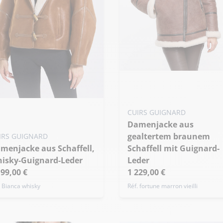
Meine Größe zum Warenko
hinzufügen
S - 36
M - 38
L - 40
ine Größe zum Warenkorb
CUIRS GUIGNARD
nzufügen
Übergröße
Damenjacke aus
 - 34
S - 36
M - 38
gealtertem braunem
IRS GUIGNARD
bergröße
Schaffell mit Guignard-
isky-Guignard-Leder
Leder
199,00 €
1 229,00 €
. Bianca whisky
Réf. fortune marron vieilli