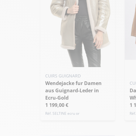
Me
hi
Meine Größe zum Warenkorb
CUIRS GUIGNARD
hinzufügen
XS
Wendejacke fur Damen
CU
S - 36
M - 38
L - 40
Ü
aus Guignard-Leder in
Damenjacke aus Schaffell,
Übergröße
Ecru-Gold
Wh
1 199,00 €
1 
Réf. SELTINE ecru or
Réf