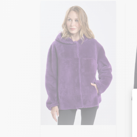
Me
hi
Meine Größe zum Warenkorb
S
hinzufügen