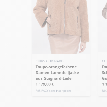
Me
Meine Größe zum Warenkorb
hi
CUIRS GUIGNARD
CU
hinzufügen
Taupe-orangefarbene
Damen-Jacke aus
S
S - 36
M - 38
L - 40
Damen-Lammfelljacke
Sc
Ü
Übergröße
aus Guignard-Leder
Gu
1 179,00 €
1 
Réf. PACY sans inscriptions
Réf