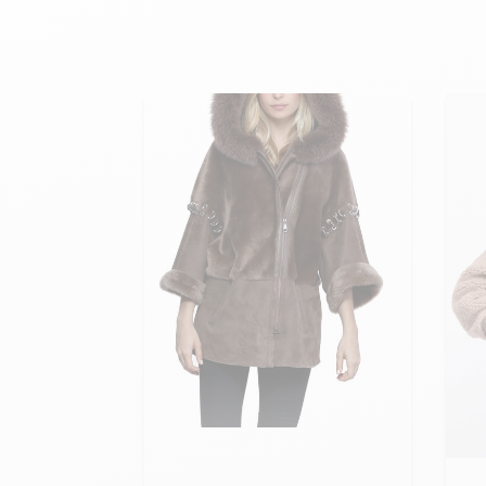
Hoch
Teddy Bombers Jacken
Bomberjacke aus Lede
Zubehor
Damenlederstiefel
Leder- und Pelzweste
Damenlederstiefeletten
24h du Mans
Cockpit USA
Top Gun®
American College
Meine Größe zum Warenkorb
hinzufügen
Me