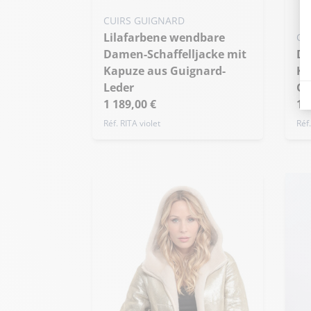
Ü
S - 36
M - 38
L - 40
CUIRS GUIGNARD
Lilafarbene wendbare
Übergröße
CU
Damen-Schaffelljacke mit
Dreiviertel-Schaffell-
Kapuze aus Guignard-
Ka
Leder
Gu
1 189,00 €
1 
Réf. RITA violet
Réf