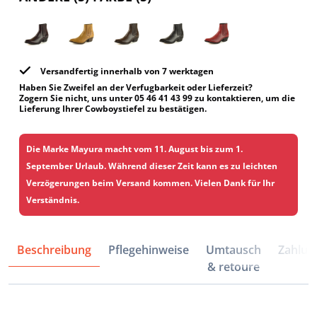
Versandfertig innerhalb von 7 werktagen
Haben Sie Zweifel an der Verfugbarkeit oder Lieferzeit?
Zogern Sie nicht, uns unter 05 46 41 43 99 zu kontaktieren, um die
Lieferung Ihrer Cowboystiefel zu bestätigen.
Die Marke Mayura macht vom 11. August bis zum 1.
September Urlaub. Während dieser Zeit kann es zu leichten
Verzögerungen beim Versand kommen. Vielen Dank für Ihr
Verständnis.
Beschreibung
Pflegehinweise
Umtausch
Zahlun
& retoure