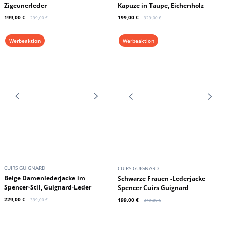
GIPSY
OAKWOOD
Dreiviertellanges Damen-
Jeanskleid aus grunem
Ärmellose Damen-Hasenweste mit
Zigeunerleder
Kapuze in Taupe, Eichenholz