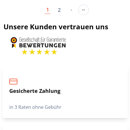
199,00 €
199,00 €
299,00 €
329,00 €
Werbeaktion
Werbeaktion
CUIRS GUIGNARD
CUIRS GUIGNARD
Beige Damenlederjacke im
Schwarze Frauen -Lederjacke
Spencer-Stil, Guignard-Leder
Spencer Cuirs Guignard
229,00 €
199,00 €
339,00 €
349,00 €