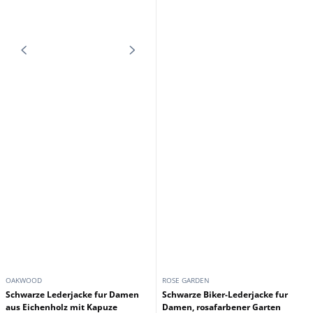
GIPSY
GIPSY
Dreiviertellanges Damen-
Schwarze Gipsy-Bikerjacke fur
Jeanskleid aus grunem
Damen
Zigeunerleder
199,00 €
199,00 €
249,00 €
249,00 €
Auf lager
Auf lager
Werbeaktion
Werbeaktion