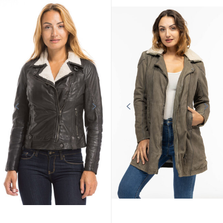
GIPSY
GIPSY
Olivgrune Gipsy-Lederjacke fur
Schwarze Gipsy-Lederjacke fur
Damen
Damen
149,00 €
149,00 €
249,00 €
249,00 €
Werbeaktion
Werbeaktion