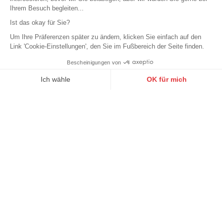
Ihrem Besuch begleiten...
Lieferung mit So Colissimo
Ist das okay für Sie?
Um Ihre Präferenzen später zu ändern, klicken Sie einfach auf den
Link 'Cookie-Einstellungen', den Sie im Fußbereich der Seite finden.
nach Hause oder in einen Paketshop
Bescheinigungen von
9.6
/10
10272 Noten
Ich wähle
OK für mich
Axeptio consent
Einwilligungsmanagementplattform: Passen Sie Ihre Optionen 
Unsere Plattform ermöglicht es Ihnen, Ihre Datenschutzeinstell
Umtausch
und Retoure
Kundenservice