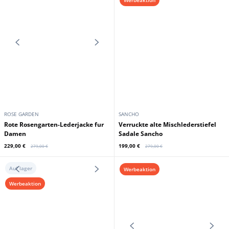
199,00 €
139,00 €
249,00 €
249,00 €
Auf lager
Auf lager
Werbeaktion
Werbeaktion
MAYURA
SENDRA
Mayura schwarze Cowboystiefel
Damen-Lederstiefel Debora
aus florentischem Leder
Salvaje Negro Sendra
179,00 €
237,00 €
249,00 €
277,00 €
Auf lager
Werbeaktion
Werbeaktion