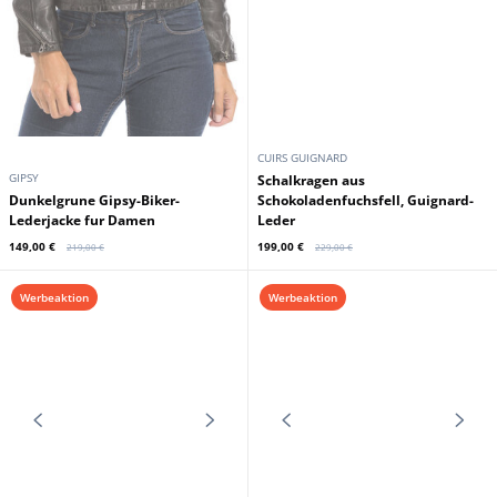
CUIRS GUIGNARD
GIPSY
Schalkragen aus
Dunkelgrune Gipsy-Biker-
Schokoladenfuchsfell, Guignard-
Lederjacke fur Damen
Leder
149,00 €
199,00 €
219,00 €
229,00 €
Werbeaktion
Werbeaktion