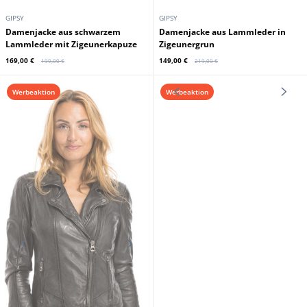
GIPSY
GIPSY
Damenjacke aus schwarzem
Damenjacke aus Lammleder in
Lammleder mit Zigeunerkapuze
Zigeunergrun
169,00 €
149,00 €
199,00 €
219,00 €
Werbeaktion
Werbeaktion