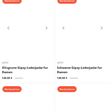
Gipsy-Biker-Stil
Leder
149,00 €
149,00 €
239,00 €
239,00 €
Werbeaktion
Werbeaktion
OAKWOOD
MAYURA
Damen-Lederjacke aus
hellbraunem Eichenholz
Mayura rosa Damen-Lederstiefel
189,00 €
179,00 €
239,00 €
249,00 €
Werbeaktion
Werbeaktion