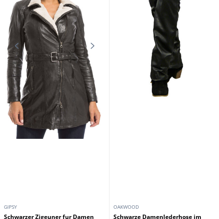
MAYURA
CUIRS GUIGNARD
Sprinter Tang Sendra-Stiefel aus
Rote Damenlederjacke mit
gemischtem Leder
Guignard-Leder
199,00 €
199,00 €
279,00 €
289,00 €
Werbeaktion
Werbeaktion