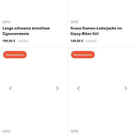
GIPSY
GIPSY
Lange schwarze ärmellose
Graue Damen-Lederjacke im
Zigeunerweste
Gipsy-Biker-Stil
199,00 €
149,00 €
239,00 €
239,00 €