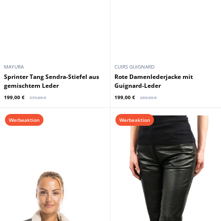
ROSE GARDEN
SANCHO
Rote Rosengarten-Lederjacke fur
Verruckte alte Mischlederstiefel
Damen
Sadale Sancho
229,00 €
199,00 €
279,00 €
279,00 €
Auf lager
Werbeaktion
Werbeaktion