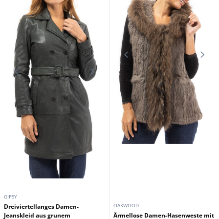
OAKWOOD
GIPSY
Damenjacke aus taupefarbener
Schwarzer Zigeuner fur Damen aus
Eichenholzwolle
dreiviertel Leder
249,00 €
229,00 €
299,00 €
299,00 €
Auf lager
Auf lager
Werbeaktion
Werbeaktion