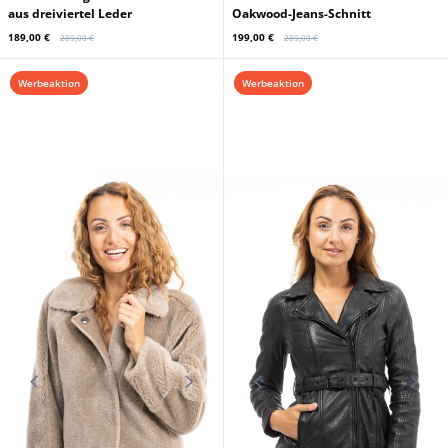
GIPSY
OAKWOOD
Schwarzer Zigeuner fur Damen
Schwarze Damenlederhose im