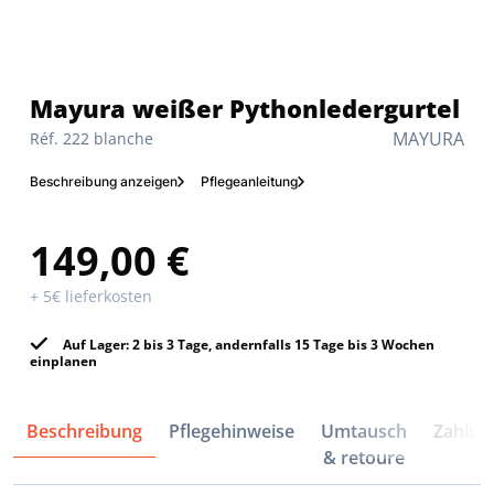
Mayura weißer Pythonledergurtel
MAYURA
Réf. 222 blanche
Beschreibung anzeigen
Pflegeanleitung
149,00 €
+ 5€ lieferkosten
Auf Lager: 2 bis 3 Tage, andernfalls 15 Tage bis 3 Wochen
einplanen
Beschreibung
Pflegehinweise
Umtausch
Zahlun
& retoure