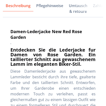
Beschreibung
Pflegehinweise
Umtausch
Zahlun
& retoure
Damen-Lederjacke New Red Rose
Garden
'
Entdecken Sie die Lederjacke fur
Damen von Rose Garden. Ein
taillierter Schnitt aus gewaschenem
Lamm im eleganten Biker-Stil.
Diese Damenlederjacke aus gewaschenem
Lammleder besticht durch ihre tiefe, gealterte
Farbe und den taillierten Schnitt. Entworfen,
um Ihrer Garderobe einen entschieden
modernen Touch zu verleihen, passt es
gleichermaßen gut zu einem lässigen Outfit wie
zu einem formelleren Stil und durchquert die