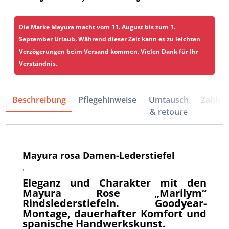
Die Marke Mayura macht vom 11. August bis zum 1.
September Urlaub. Während dieser Zeit kann es zu leichten
Verzögerungen beim Versand kommen. Vielen Dank für Ihr
Verständnis.
Beschreibung
Pflegehinweise
Umtausch
Zahlun
& retoure
Mayura rosa Damen-Lederstiefel
'
Eleganz und Charakter mit den
Mayura Rose „Marilym“
Rindslederstiefeln. Goodyear-
Montage, dauerhafter Komfort und
spanische Handwerkskunst.