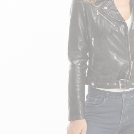
Hoch
Teddy Bombers Jacken
Bomberjacke aus Lede
Zubehor
Damenlederstiefel
Leder- und Pelzweste
Damenlederstiefeletten
24h du Mans
Cockpit USA
Top Gun®
American College