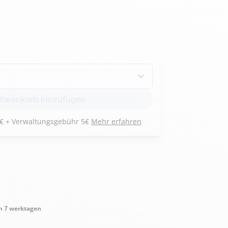
Armée de l'air et
Marine
de l'espace
Nationale
arenkorb hinzufugen
Zahlen Sie 3 Raten von 81 € + Verwaltungsgebühr 5€
Mehr erfahren
n 7 werktagen