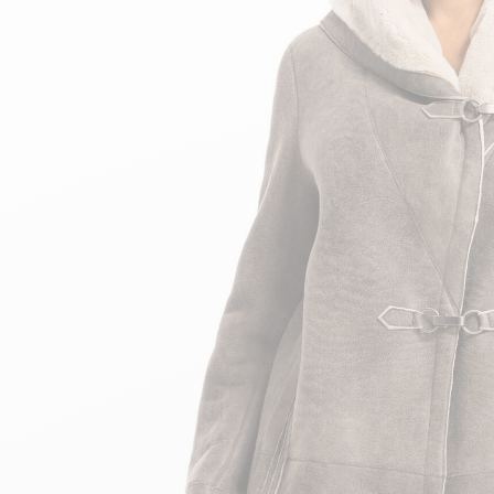
Hoch
Teddy Bombers Jacken
Bomberjacke aus Lede
Zubehor
Damenlederstiefel
Leder- und Pelzweste
Damenlederstiefeletten
24h du Mans
Cockpit USA
Top Gun®
American College