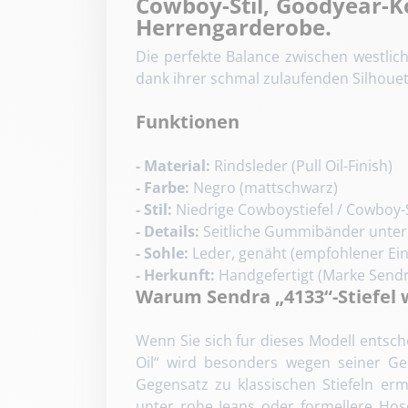
Cowboy-Stil, Goodyear-K
Herrengarderobe.
Die perfekte Balance zwischen westlic
dank ihrer schmal zulaufenden Silhoue
Funktionen
- Material:
Rindsleder (Pull Oil-Finish)
- Farbe:
Negro (mattschwarz)
- Stil:
Niedrige Cowboystiefel / Cowboy-S
- Details:
Seitliche Gummibänder unter L
- Sohle:
Leder, genäht (empfohlener Ein
- Herkunft:
Handgefertigt (Marke Sendr
Warum Sendra „4133“-Stiefel
Wenn Sie sich fur dieses Modell entsche
Oil“ wird besonders wegen seiner Ges
Gegensatz zu klassischen Stiefeln erm
unter rohe Jeans oder formellere Hos