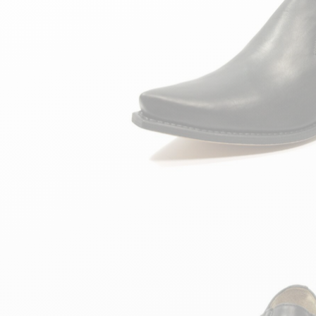
Hoch
Teddy Bombers Jacken
Bomberjacke aus Lede
Zubehor
Damenlederstiefel
Leder- und Pelzweste
Damenlederstiefeletten
24h du Mans
Cockpit USA
Top Gun®
American College