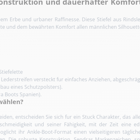
onstruktion und dauerhafter Komfort
hem Erbe und urbaner Raffinesse. Diese Stiefel aus Rindsl
tte und dem bewährten Komfort allen männlichen Silhouett
tiefelette
ederstreifen versteckt fur einfaches Anziehen, abgeschrägt
bau eines Schutzpolsters).
a Boots Spanien).
 wählen?
iden, entscheiden Sie sich fur ein Stuck Charakter, das alle
chmeidigkeit und seiner Fähigkeit, mit der Zeit eine edl
oglicht ihr Ankle-Boot-Format einen vielseitigeren tägli
en. Die robuste Konstruktion, Sendras Markenzeichen, so