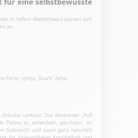
 fur eine selbstbewusste
eder in tiefem Mattschwarz passen sich
en an.
e Ferse, spitze „Shark“-Zehe.
 Zeitalter umfasst. Das Rindsleder „Pull
e Patina zu entwickeln, geschätzt. Im
chen Gebrauch und passt ganz naturlich
rgt fur einwandfreien Knochelhalt und