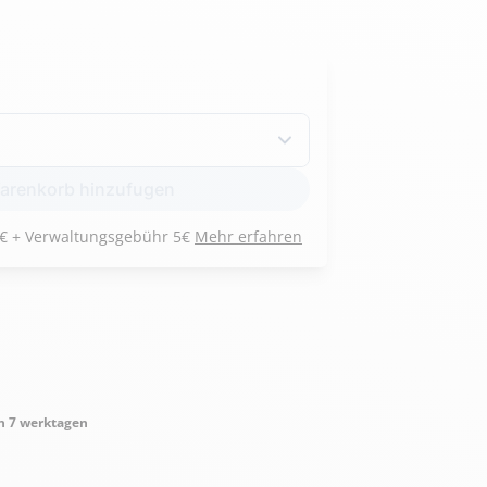
Armée de l'air et
Marine
de l'espace
renkorb hinzufugen
Nationale
Zahlen Sie 3 Raten von 81 € + Verwaltungsgebühr 5€
Mehr erfahren
n 7 werktagen