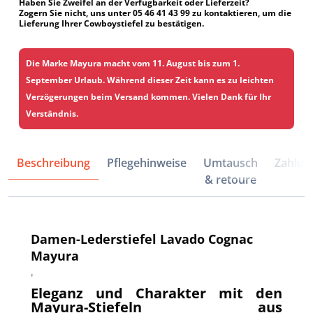
Haben Sie Zweifel an der Verfugbarkeit oder Lieferzeit?
Zogern Sie nicht, uns unter 05 46 41 43 99 zu kontaktieren, um die
Lieferung Ihrer Cowboystiefel zu bestätigen.
Die Marke Mayura macht vom 11. August bis zum 1.
September Urlaub. Während dieser Zeit kann es zu leichten
Verzögerungen beim Versand kommen. Vielen Dank für Ihr
Verständnis.
Beschreibung
Pflegehinweise
Umtausch
Zahlun
& retoure
Damen-Lederstiefel Lavado Cognac
Mayura
'
Eleganz und Charakter mit den
Mayura-Stiefeln aus