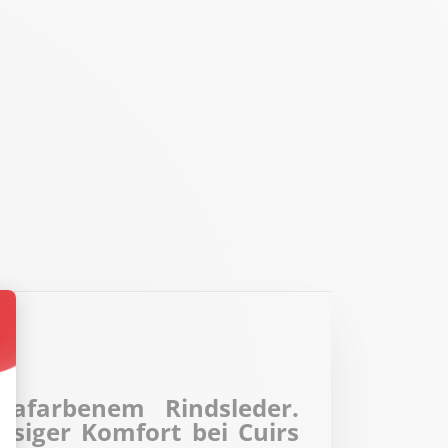
ssen Sie Ihre Optionen an
safarbenem Rindsleder.
siger Komfort bei Cuirs