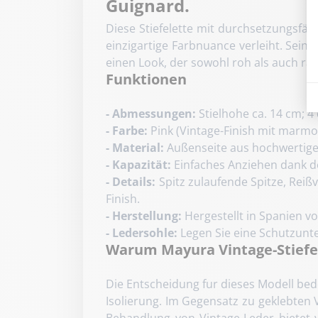
Guignard.
Diese Stiefelette mit durchsetzungsfäh
einzigartige Farbnuance verleiht. Sein
einen Look, der sowohl roh als auch raffi
Funktionen
- Abmessungen:
Stielhohe ca. 14 cm; 4
- Farbe:
Pink (Vintage-Finish mit marmo
- Material:
Außenseite aus hochwertigem
- Kapazität:
Einfaches Anziehen dank de
- Details:
Spitz zulaufende Spitze, Reiß
Finish.
- Herstellung:
Hergestellt in Spanien v
- Ledersohle:
Legen Sie eine Schutzunte
Warum Mayura Vintage-Stiefe
Die Entscheidung fur dieses Modell bed
Isolierung. Im Gegensatz zu geklebten
Behandlung von Vintage-Leder bietet 