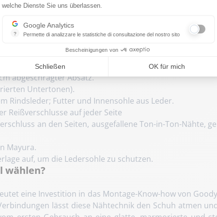
welche Dienste Sie uns überlassen.
igem Charakter wertet Rindsleder mit einer „Vintage“-Behand
Google Analytics
e schlanke Silhouette und die traditionelle Verarbeitung 
?
Permette di analizzare le statistiche di consultazione del nostro sito
niert ist.
Indispensabile per la gestione del nostro sito, ci permette di misurare in
Bescheinigungen von
Schließen
OK für mich
 cm abgeschrägter Absatz.
rierten Untertonen).
 Rindsleder; Futter und Innensohle aus Leder.
r Reißverschlusse auf jeder Seite
verschluss an den Seiten, ausgefallene Ton-in-Ton-Nähte, ge
on Mayura.
rlage auf, um die Ledersohle zu schutzen.
l wählen?
eutet eine Investition in das Montage-Know-how von Goodye
 Verbindungen lässt diese Nähtechnik den Schuh atmen und
vom ersten Gebrauch an eine glatte, marmorierte und stei