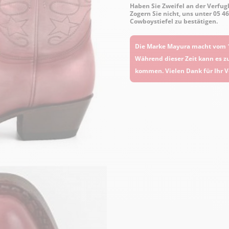
Haben Sie Zweifel an der Verfugb
Zogern Sie nicht, uns unter 05 4
Cowboystiefel zu bestätigen.
Die Marke Mayura macht vom 1
Während dieser Zeit kann es z
kommen. Vielen Dank für Ihr V