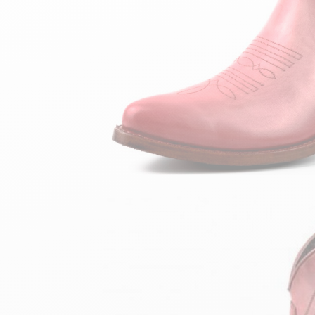
Hoch
Teddy Bombers Jacken
Bomberjacke aus Lede
Zubehor
Damenlederstiefel
Leder- und Pelzweste
Damenlederstiefeletten
24h du Mans
Cockpit USA
Top Gun®
American College