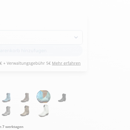
Armée de l'air et
Marine
de l'espace
renkorb hinzufugen
Nationale
Zahlen Sie 3 Raten von 81 € + Verwaltungsgebühr 5€
Mehr erfahren
n 7 werktagen