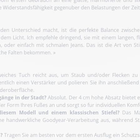
e Widerstandsfähigkeit gegenuber den Belastungen der Zeit 
te den Unterschied macht, ist die perfekte Balance zwisc
t dem Licht. Ich empfehle dringend, sie mit einem langen, 
 oder einfach mit schmalen Jeans. Das ist die Art von Stie
ische Falten bekommen. »
eiches Tuch reicht aus, um Staub und/oder Flecken zu 
ntlich einen Verstärker und polieren Sie ihn anschließen
deroberfläche.
gänge in der Stadt?
Absolut. Der 4 cm hohe Absatz bietet e
er Form Ihres Fußes an und sorgt so fur individuellen Komf
diesem Modell und einem klassischen Stiefel?
Das May
eine handwerkliche Goodyear-Verarbeitung aus, während 
n?
Tragen Sie am besten vor dem ersten Ausflug ein Schutzs