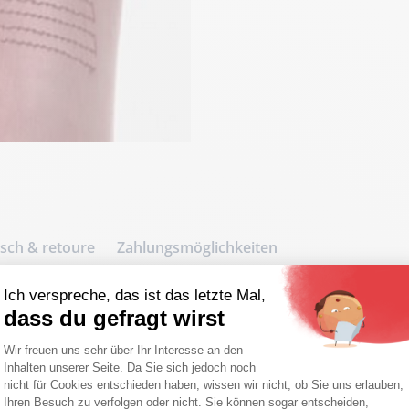
ch & retoure
Zahlungsmöglichkeiten
Ich verspreche, das ist das letzte Mal,
dass du gefragt wirst
rstiefeletten
Einwilligungsmanagementplattform: Pa
Wir freuen uns sehr über Ihr Interesse an den
 mit den Mayura-Stiefeln aus ro
Inhalten unserer Seite. Da Sie sich jedoch noch
Axeptio consent
nicht für Cookies entschieden haben, wissen wir nicht, ob Sie uns erlauben,
werkliche Verarbeitung und erstklas
Ihren Besuch zu verfolgen oder nicht. Sie können sogar entscheiden,