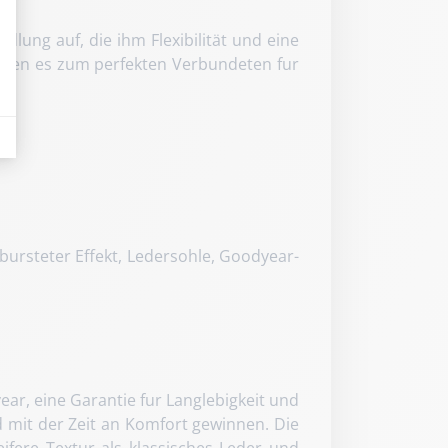
lung auf, die ihm Flexibilität und eine
machen es zum perfekten Verbundeten fur
dicatori come il traffico, i prodotti più consultati o la distribuzione geografica 
bursteter Effekt, Ledersohle, Goodyear-
ar, eine Garantie fur Langlebigkeit und
 mit der Zeit an Komfort gewinnen. Die
fere Textur als klassisches Leder und