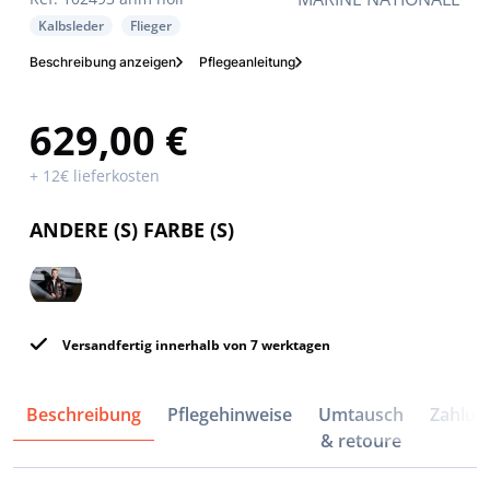
Kalbsleder
Flieger
Beschreibung anzeigen
Pflegeanleitung
629,00 €
+ 12€ lieferkosten
ANDERE (S) FARBE (S)
Versandfertig innerhalb von 7 werktagen
Beschreibung
Pflegehinweise
Umtausch
Zahlun
& retoure