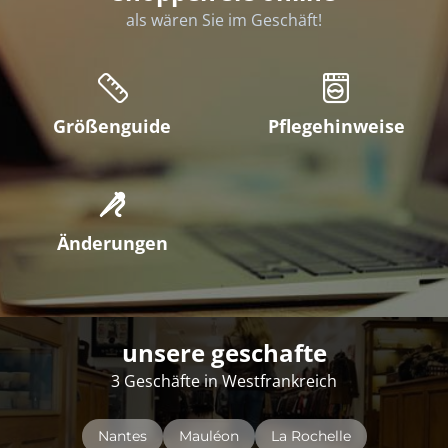
als wären Sie im Geschäft!
Größenguide
Pflegehinweise
Änderungen
unsere geschafte
3 Geschäfte in Westfrankreich
Nantes
Mauléon
La Rochelle