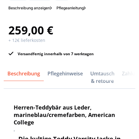
Beschreibung anzeigen
Pflegeanleitung
259,00 €
+ 12€ lieferkosten
Versandfertig innerhalb von 7 werktagen
Beschreibung
Pflegehinweise
Umtausch
Zahlun
& retoure
Herren-Teddybär aus Leder,
marineblau/cremefarben, American
College
'
Die kultige Teddy Varsity Jacke in