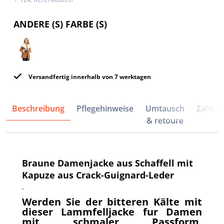
ANDERE (S) FARBE (S)
Versandfertig innerhalb von 7 werktagen
Beschreibung
Pflegehinweise
Umtausch
Zahlun
& retoure
Braune Damenjacke aus Schaffell mit
Kapuze aus Crack-Guignard-Leder
'
Werden Sie der bitteren Kälte mit
dieser Lammfelljacke fur Damen
mit schmaler Passform,