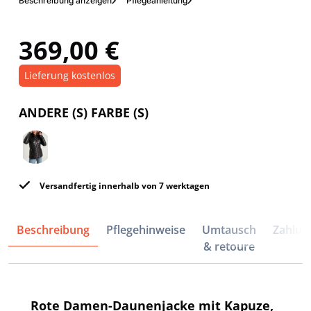
Beschreibung anzeigen
Pflegeanleitung
369,00 €
Lieferung kostenlos
ANDERE (S) FARBE (S)
Versandfertig innerhalb von 7 werktagen
Beschreibung
Pflegehinweise
Umtausch
Zahlun
& retoure
Rote Damen-Daunenjacke mit Kapuze,