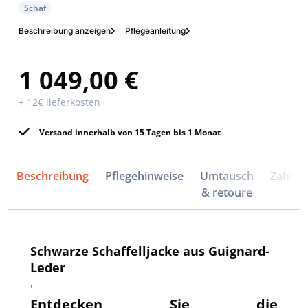
Schaf
Beschreibung anzeigen
Pflegeanleitung
1 049,00 €
+ 12€ lieferkosten
Versand innerhalb von 15 Tagen bis 1 Monat
Beschreibung
Pflegehinweise
Umtausch
Zahlun
& retoure
Schwarze Schaffelljacke aus Guignard-
Leder
'
Entdecken Sie die