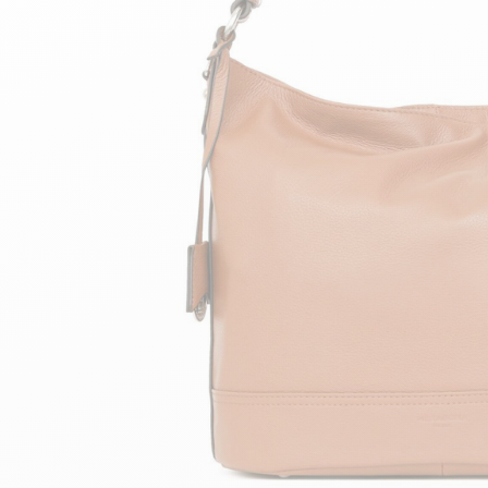
Hoch
Teddy Bombers Jacken
Bomberjacke aus Lede
Zubehor
Damenlederstiefel
Leder- und Pelzweste
Damenlederstiefeletten
24h du Mans
Cockpit USA
Top Gun®
American College