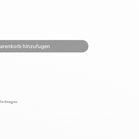
Armée de l'air et
renkorb hinzufugen
Marine
de l'espace
Nationale
Werktagen