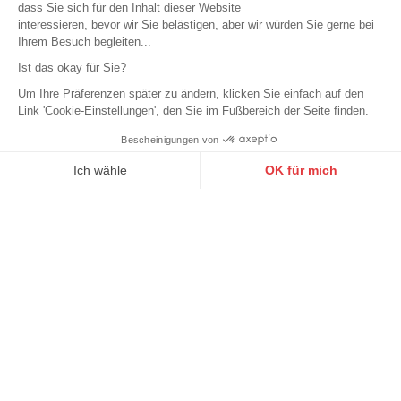
dass Sie sich für den Inhalt dieser Website
interessieren, bevor wir Sie belästigen, aber wir würden Sie gerne bei
Ihrem Besuch begleiten...
Ist das okay für Sie?
Um Ihre Präferenzen später zu ändern, klicken Sie einfach auf den
Link 'Cookie-Einstellungen', den Sie im Fußbereich der Seite finden.
Bescheinigungen von
9.6
/10
10272 Noten
Ich wähle
OK für mich
Axeptio consent
Einwilligungsmanagementplattform: Passen Sie Ihre Optionen 
Unsere Plattform ermöglicht es Ihnen, Ihre Datenschutzeinstell