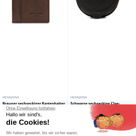
HEXAGONA
HEXAGONA
Brauner sechseckiger Kartenhalter
Schwarze sechseckige Clog-
Ohne Einwilligung fortfahren
aus Rindsleder
Geldborse aus Rindsleder
Hallo wir sind's,
29,00 €
29,00 €
die Cookies!
Wir haben gewartet, bis wir sicher waren,