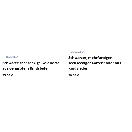
HEXAGONA
HEXAGONA
Schwarzer, mehrfarbiger,
Schwarze sechseckige Geldborse
sechseckiger Kartenhalter aus
aus genarbtem Rindsleder
Rindsleder
25,00 €
29,00 €