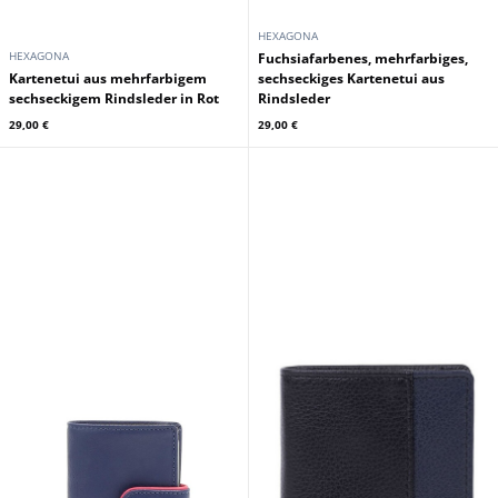
HEXAGONA
HEXAGONA
Fuchsiafarbenes, mehrfarbiges,
Kartenetui aus mehrfarbigem
sechseckiges Kartenetui aus
sechseckigem Rindsleder in Rot
Rindsleder
29,00 €
29,00 €