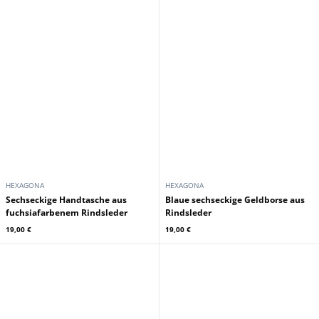
HEXAGONA
HEXAGONA
Sechseckige Handtasche aus
Blaue sechseckige Geldborse aus
fuchsiafarbenem Rindsleder
Rindsleder
19,00 €
19,00 €