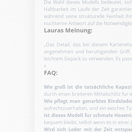
Die Wahl dieses Modells bedeutet, sich
Haltbarkeit im Laufe der Zeit garantie
während seine strukturelle Feinheit ih
nuchterne Antwort auf die Notwendigke
Lauras Meinung:
„Das Detail, das bei diesem Kartenetu
angenehmen und beruhigenden Griff. M
leichtem Gepäck zu verwenden. Es passt
»
FAQ:
Wie groß ist die tatsächliche Kapazi
durch einen breiteren Mittelschlitz fur 
Wie pflegt man genarbtes Rindslede
aufrechtzuerhalten, und ein weiches T
Ist dieses Modell fur schmale Hosen
bequem bleibt, selbst wenn es in einer J
Wird sich Leder mit der Zeit entsp