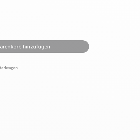
Armée de l'air et
renkorb hinzufugen
Marine
de l'espace
Nationale
Werktagen