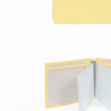
Hoch
Teddy Bombers Jacken
Bomberjacke aus Lede
Zubehor
Damenlederstiefel
Leder- und Pelzweste
Damenlederstiefeletten
24h du Mans
Cockpit USA
Top Gun®
American College