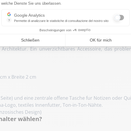
welche Dienste Sie uns überlassen.
r aus Rindsleder
Google Analytics
?
Permette di analizzare le statistiche di consultazione del nostro sito
xagona-Kartenetui aus Rindsleder. 
Indispensabile per la gestione del nostro sito, ci permette di misurare in
Zubehor fur Ihre wichtigen Karten.
Bescheinigungen von
Schließen
OK für mich
uter Diskretion zu begleiten, kombiniert dieses Kartene
 Architektur. Ein unverzichtbares Accessoire, das proble
cm x Breite 2 cm
 Seite) und eine zentrale offene Tasche fur Notizen oder Qu
Logo, textiles Innenfutter, Ton-in-Ton-Nähte.
nzosisches Design)
alter wählen?