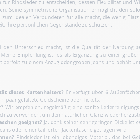
 fur Rindsleder zu entscheiden, dessen Flexibilität und 
ren. Seine symmetrische Organisation ermoglicht den sofort
n zum idealen Verbundeten fur alle macht, die wenig Platz
it, Ihre personlichen Gegenstände zu schutzen.
i den Unterschied macht, ist die Qualität der Narbung se
eine Empfehlung ist, es als Ergänzung zu einer großen B
 perfekt zu einem Anzug oder groben Jeans und behält unte
tät dieses Kartenhalters?
Er verfugt uber 6 Außenfächer 
ein paar gefaltete Geldscheine oder Tickets.
r?
Wir empfehlen, regelmäßig eine sanfte Lederreinigungsm
uch zu verwenden, um den naturlichen Glanz wiederherzuste
taschen geeignet?
Ja, dank seiner sehr geringen Dicke ist 
eans oder einer taillierten Jackentasche getragen wird.
annen?
Rindsleder ist ein lebendiges Material, das bei G