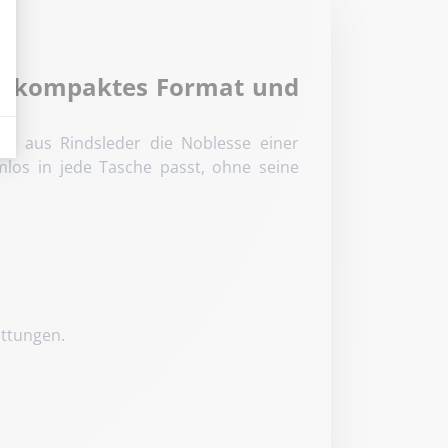
Ein kompaktes Format und
dicatori come il traffico, i prodotti più consultati o la distribuzione geografica 
tui aus Rindsleder die Noblesse einer
mlos in jede Tasche passt, ohne seine
ittungen.