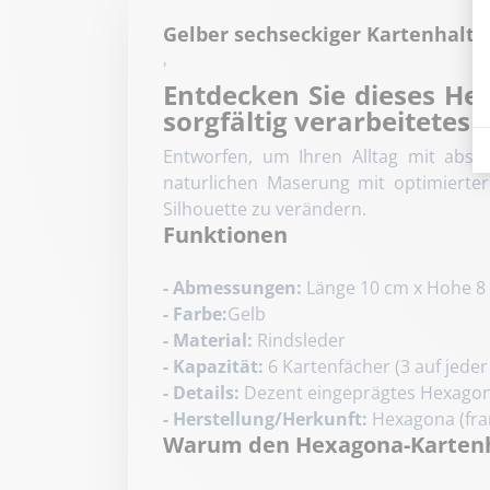
Gelber sechseckiger Kartenhalte
'
Entdecken Sie dieses He
sorgfältig verarbeitetes 
Entworfen, um Ihren Alltag mit absol
naturlichen Maserung mit optimierter
Silhouette zu verändern.
Funktionen
- Abmessungen:
Länge 10 cm x Hohe 8 
- Farbe:
Gelb
- Material:
Rindsleder
- Kapazität:
6 Kartenfächer (3 auf jeder
- Details:
Dezent eingeprägtes Hexagona-
- Herstellung/Herkunft:
Hexagona (fra
Warum den Hexagona-Kartenh