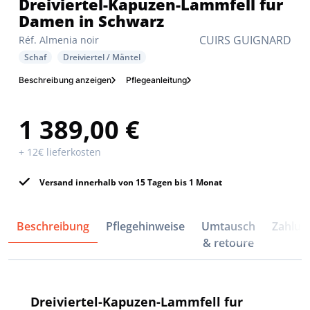
Dreiviertel-Kapuzen-Lammfell fur
Damen in Schwarz
CUIRS GUIGNARD
Réf. Almenia noir
Schaf
Dreiviertel / Mäntel
Beschreibung anzeigen
Pflegeanleitung
1 389,00 €
+ 12€ lieferkosten
Versand innerhalb von 15 Tagen bis 1 Monat
Beschreibung
Pflegehinweise
Umtausch
Zahlun
& retoure
Dreiviertel-Kapuzen-Lammfell fur